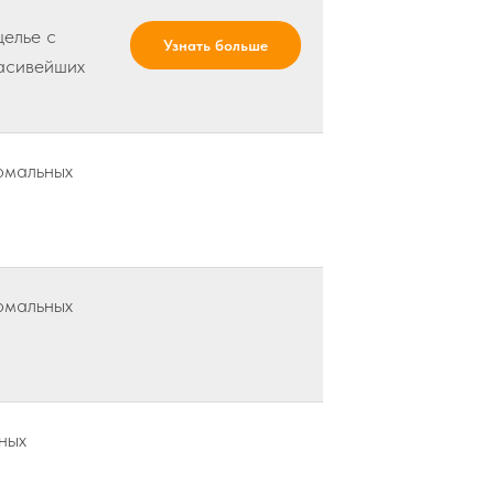
елье с
Узнать больше
асивейших
рмальных
рмальных
ных