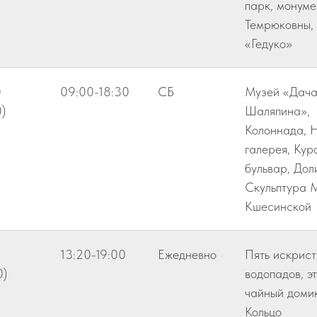
парк, монум
Темрюковны,
«Гедуко»
0
09:00-18:30
СБ
Музей «Дач
)
Шаляпина»,
Колоннада, 
галерея, Кур
бульвар, Дол
Скульптура 
Кшесинской
13:20-19:00
Ежедневно
Пять искрист
0)
водопадов, э
чайный домик
Кольцо