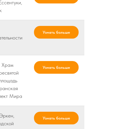
Ессентуки,
к
Узнать больше
ательности
, Храм
Узнать больше
ресвятой
 площадь
ранская
пект Мира
Эркен,
Узнать больше
одской