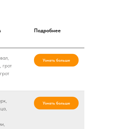
м
Подробнее
вал,
Узнать больше
 грот
грот
рк,
Узнать больше
ца,
и,