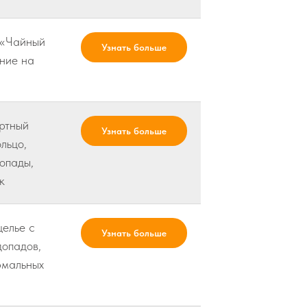
 «Чайный
Узнать больше
ние на
ртный
Узнать больше
льцо,
опады,
к
елье с
Узнать больше
допадов,
рмальных