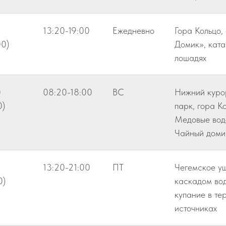
13:20-19:00
Ежедневно
Гора Кольцо,
00)
Домик», ката
лошадях
0
08:20-18:00
ВС
Нижний куро
0)
парк, гора Ко
Медовые вод
Чайный доми
0
13:20-21:00
ПТ
Чегемское ущ
0)
каскадом во
купание в те
источниках