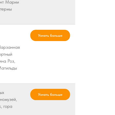
ент Марии
 термы
а
Узнать больше
Нарзанная
ортный
ина Роз,
Матильды
ых
Узнать больше
тномузей,
, гора