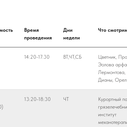
мость
Время
Дни
Что смотри
проведения
недели
14:20-17:30
ВТ,ЧТ,СБ
Цветник, Про
Эолова арфа,
Лермонтова, 
Дианы, Орел
13:20-18:30
ЧТ
Курортный па
0)
грязелечебни
институт
механотерапи