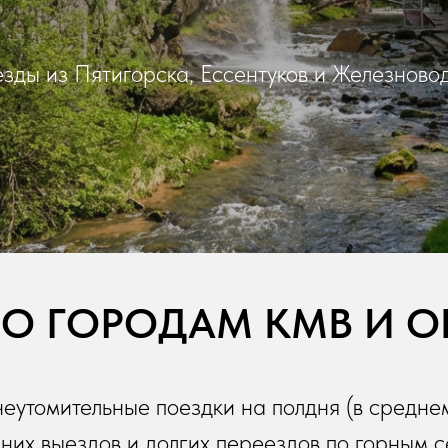
зды из Пятигорска, Ессентуков и Железново
О ГОРОДАМ КМВ И 
неутомительные поездки на полдня (в среднем
них выездов и долгих переездов по горным 