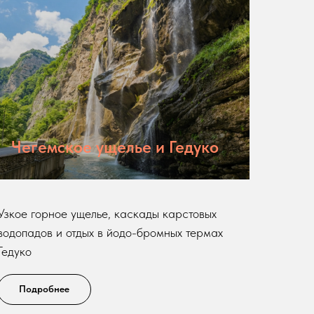
Чегемское ущелье и Гедуко
Узкое горное ущелье, каскады карстовых
водопадов и отдых в йодо-бромных термах
Гедуко
Подробнее