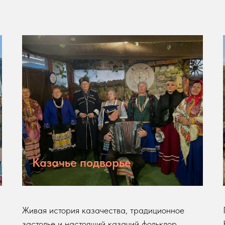
Казачье подворье
Живая история казачества, традиционное
застолье и настоящий казачий фольклор.