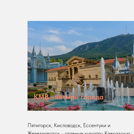
КМВ - четыре города
Пятигорск, Кисловодск, Ессентуки и
Железноводск - главные курорты Кавказских