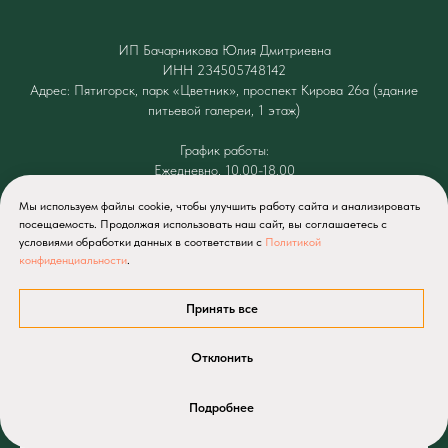
ИП Бачарникова Юлия Дмитриевна
ИНН 234505748142
Адрес: Пятигорск, парк «Цветник», проспект Кирова 26а (здание
питьевой галереи, 1 этаж)
График работы:
Ежедневно, 10.00-18.00
Мы используем файлы cookie, чтобы улучшить работу сайта и анализировать
посещаемость. Продолжая использовать наш сайт, вы соглашаетесь с
условиями обработки данных в соответствии с
Политикой
конфиденциальности
.
Имя
Принять все
Отклонить
E-mail
Подробнее